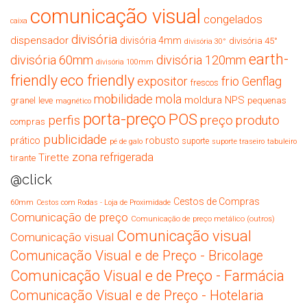
comunicação visual
congelados
caixa
divisória
dispensador
divisória 4mm
divisória 45°
divisória 30°
earth-
divisória 60mm
divisória 120mm
divisória 100mm
friendly
eco friendly
expositor
frio
Genflag
frescos
mobilidade
mola
moldura
NPS
granel
leve
pequenas
magnético
porta-preço
POS
perfis
preço
produto
compras
publicidade
prático
robusto
suporte
pé de galo
suporte traseiro
tabuleiro
zona refrigerada
Tirette
tirante
@click
Cestos de Compras
60mm
Cestos com Rodas - Loja de Proximidade
Comunicação de preço
Comunicação de preço metálico (outros)
Comunicação visual
Comunicação visual
Comunicação Visual e de Preço - Bricolage
Comunicação Visual e de Preço - Farmácia
Comunicação Visual e de Preço - Hotelaria