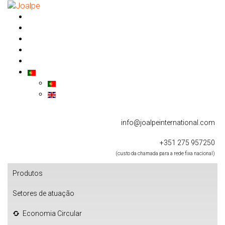
Ir
para
Facebook
o
Twitter
conteúdo
Instagram
YouTube
LinkedIn
info@joalpeinternational.com
+351 275 957250
(custo da chamada para a rede fixa nacional)
Produtos
Setores de atuação
Economia Circular